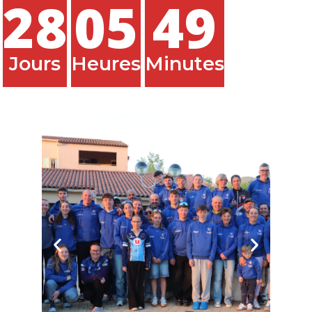
28
05
49
Jours
Heures
Minutes