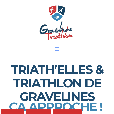
Aller
au
contenu
TRIATH’ELLES &
TRIATHLON DE
GRAVELINES
ÇA APPROCHE !