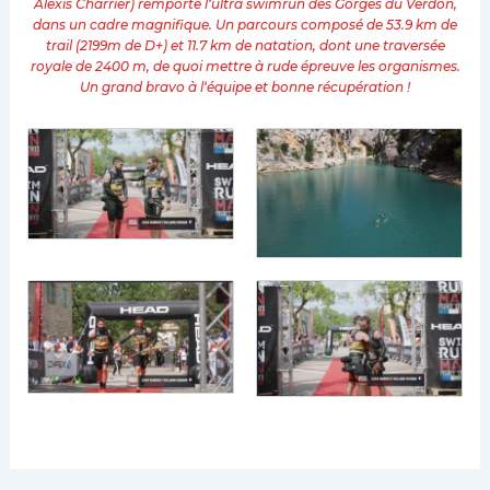
Alexis
Charrier)
remporte
l
‘
ultra
s
wimrun
des
Gorges
du
Verdon
,
dans
un
cadre
magnifique
.
Un
parcours
compos
é
de
53
.
9
km
de
trail
(
2199
m
de
D
+)
et
11
.
7
km
de
natation
,
dont
une
travers
é
e
royale
de
2400
m
,
de
quoi
mettre
à
rude
é
preuve
les
organismes
.
Un
grand
bravo
à
l
‘é
quipe
et
bonne
r
é
cup
é
ration
!