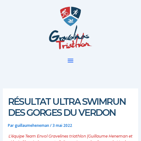
Aller
au
contenu
RÉSULTAT ULTRA SWIMRUN
DES GORGES DU VERDON
Par
guillaumeheneman
/
3 mai 2022
L
‘é
quipe
T
eam
E
nvol
Gravelines
triathlon
(
Guillaume
Heneman
et