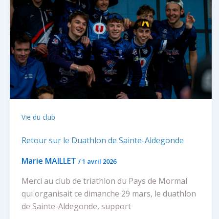
Vie du club
Retour sur le Duathlon de Sainte-Aldegonde
Marie MAILLET
/
1 avril 2026
Merci au club de triathlon du Pays de Mormal
qui organisait ce dimanche 29 mars, le duathlon
de Sainte-Aldegonde, support