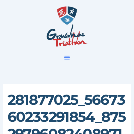
Aller
au
contenu
281877025_56673
60233291854_875
29796082408971