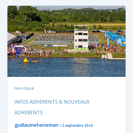
Non classé
INFOS ADHERENTS & NOUVEAUX
ADHERENTS
guillaumeheneman
/
2 septembre 2024