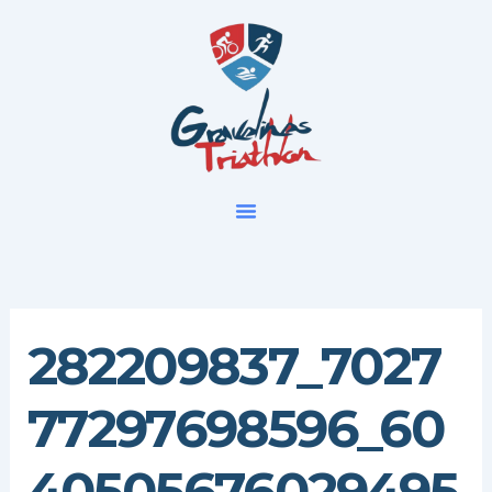
Aller
au
contenu
282209837_7027
77297698596_60
40505676029495