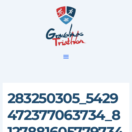
Aller
au
contenu
283250305_5429
472377063734_8
127881605779734