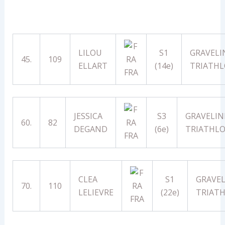
LILOU
S1
GRAVELI
45.
109
ELLART
(14e)
TRIATH
FRA
JESSICA
S3
GRAVELIN
60.
82
DEGAND
(6e)
TRIATHL
FRA
CLEA
S1
GRAVEL
70.
110
LELIEVRE
(22e)
TRIAT
FRA