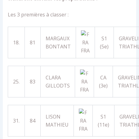
Les 3 premières à classer :
MARGAUX
S1
GRAVEL
18.
81
BONTANT
(5e)
TRIATH
FRA
CLARA
CA
GRAVELI
25.
83
GILLODTS
(3e)
TRIATH
FRA
LISON
S1
GRAVEL
31.
84
MATHIEU
(11e)
TRIATH
FRA